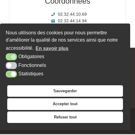
Coordonnées
02.32.44.10.69
02.32.44.14.94
Nous utilisons des cookies pour nous permettre
d'améliorer la qualité de nos services ainsi que notre
«
Serquigny Couverture
Boucher – Charcutier
»
accessibilité.
En savoir plus
Obligatoires
MAIRIE - 62, RUE MAX CARPENTIER - 27470 SERQUIGNY
Fonctionnels
Tél. : 02 32 44 10 15
Contact
Horaires
Facebook
Statistiques
PLAN DU SITE
MENTIONS LÉGALES
ACCESSIBILITÉ
KREA3
Sauvegarder
NEWSLETTER
JE SOUHAITE RECEVOIR LA
Accepter tout
Refuser tout