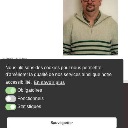
Olivier VAUCHEL
Membre de la commission culture et Environnement et développement durable.
Nous utilisons des cookies pour nous permettre
d'améliorer la qualité de nos services ainsi que notre
accessibilité.
En savoir plus
Obligatoires
MAIRIE - 62, RUE MAX CARPENTIER - 27470 SERQUIGNY
Fonctionnels
Tél. : 02 32 44 10 15
Contact
Horaires
Facebook
Statistiques
PLAN DU SITE
MENTIONS LÉGALES
ACCESSIBILITÉ
KREA3
Sauvegarder
NEWSLETTER
JE SOUHAITE RECEVOIR LA