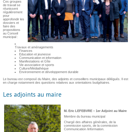
Ces groupes
de travail se
réunissent
régulièrement
pour
approfondir les
dossiers et
faire des
propositions
au Conseil
municipal :
Travaux et aménagements
Finances
Education et jeunesse
Communication et information
Manifestations et Gîte
Vie associative et sports
Culture/Médiathèque
Environnement et développement durable
Le bureau est composé du Maire, des adjoints et conseillers municipaux délégués. Il est
en charge notamment des questions relatives aux orientations budgétaires.
Les adjoints au maire
M. Eric LEFEBVRE – 1er Adjoint au Maire
Membre du bureau municipal
Chargé des affaires générales, de la
commission sports, de la commission
Communication /information.