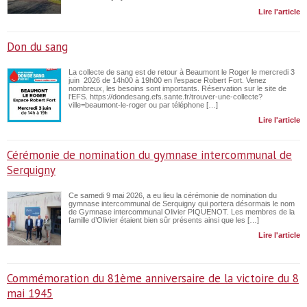
Lire l'article
Don du sang
La collecte de sang est de retour à Beaumont le Roger le mercredi 3
juin 2026 de 14h00 à 19h00 en l’espace Robert Fort. Venez
nombreux, les besoins sont importants. Réservation sur le site de
l’EFS. https://dondesang.efs.sante.fr/trouver-une-collecte?
ville=beaumont-le-roger ou par téléphone […]
Lire l'article
Cérémonie de nomination du gymnase intercommunal de
Serquigny
Ce samedi 9 mai 2026, a eu lieu la cérémonie de nomination du
gymnase intercommunal de Serquigny qui portera désormais le nom
de Gymnase intercommunal Olivier PIQUENOT. Les membres de la
famille d’Olivier étaient bien sûr présents ainsi que les […]
Lire l'article
Commémoration du 81ème anniversaire de la victoire du 8
mai 1945