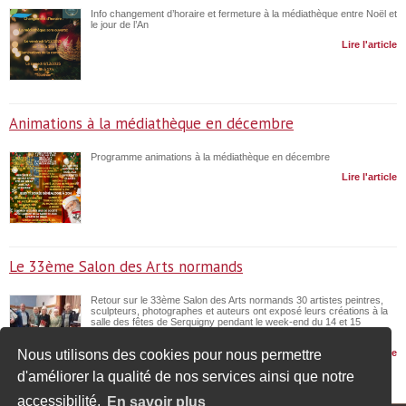
Info changement d’horaire et fermeture à la médiathèque entre Noël et
le jour de l’An
Lire l'article
Animations à la médiathèque en décembre
Programme animations à la médiathèque en décembre
Lire l'article
Le 33ème Salon des Arts normands
Retour sur le 33ème Salon des Arts normands 30 artistes peintres,
sculpteurs, photographes et auteurs ont exposé leurs créations à la
salle des fêtes de Serquigny pendant le week-end du 14 et 15
novembre 2025. Un public très nombreux s’est […]
Lire l'article
Nous utilisons des cookies pour nous permettre
d'améliorer la qualité de nos services ainsi que notre
accessibilité.
En savoir plus