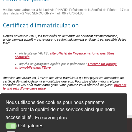
Veuillez vous adresser à M. Ludovic PINARD, Président de la Société de Pêche – 17 rue
des Tilleuls – 27470 SERQUIGNY – Tél : 06.77.76.04.80
Certificat d’immatriculation
Depuis novembre 2017, les formalités de demande de certificat d’immatriculation,
anciennement appelé « carte-grise », se font uniquement en ligne. Il est possible de les
faire:
via le site de l’ANTS :
site officiel de l’agence national des titres
sécurisés
a
uprès de garagistes agréés par la préfecture :
Trouvez un garage
automobile dans l’Eure
Attention aux arnaques, il existe des sites frauduleux qui font payer les demandes de
certificat d’immatriculation à un coût plus onéreux. Pour plus d’informations et pour
connaître le vrai coût d’une carte grise, vous pouvez vous référer à ce guide:
quel est
le vrai prix d’une carte grise
Retrouvez les étapes à suivre en cas de perte de certificat d’immatriculation
:
démarches carte grise
Nous utilisons des cookies pour nous permettre
d'améliorer la qualité de nos services ainsi que notre
accessibilité.
En savoir plus
Obligatoires
MAIRIE - 62, RUE MAX CARPENTIER - 27470 SERQUIGNY