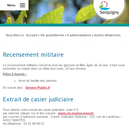
Menu
Vous êtes ici :
Accueil
»
Vie quotidienne
»
E-administration
»
Autres démarches
Recensement militaire
Le recensement militaire concerne tous les garçons et filles âgés de 16 ans. Il faut vous
présenter en mairie dans un délai d’un mois, 16 ans révolus.
Pièce à fournir :
livret de famille des parents
En savoir plus :
Service-Public.fr
Extrait de casier judiciaire
Pour obtenir votre extrait de casier judiciaire- volet n°3 :
par internet, cliquez sur le lien suivant :
www.cjn.justice.gouv.fr
par courrier à l’adresse suivante : Casier Judiciaire National – 107, rue de Landreau –
44317 NANTES
Au téléphone : 02 51 89 89 51