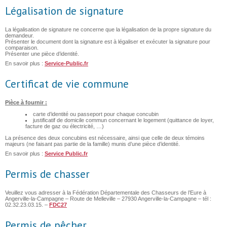
Légalisation de signature
La légalisation de signature ne concerne que la légalisation de la propre signature du
demandeur.
Présenter le document dont la signature est à légaliser et exécuter la signature pour
comparaison.
Présenter une pièce d’identité.
En savoir plus :
Service-Public.fr
Certificat de vie commune
Pièce à fournir :
carte d’identité ou passeport pour chaque concubin
justificatif de domicile commun concernant le logement (quittance de loyer,
facture de gaz ou électricité, …)
La présence des deux concubins est nécessaire, ainsi que celle de deux témoins
majeurs (ne faisant pas partie de la famille) munis d’une pièce d’identité.
En savoir plus :
Service Public.fr
Permis de chasser
Veuillez vous adresser à la Fédération Départementale des Chasseurs de l’Eure à
Angerville-la-Campagne – Route de Melleville – 27930 Angerville-la-Campagne – tél :
02.32.23.03.15. –
FDC27
Permis de pêcher