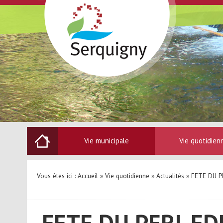
Vie municipale
Vie quotidien
Vous êtes ici :
Accueil
»
Vie quotidienne
»
Actualités
» FETE DU P
FETE DU PERI-ED