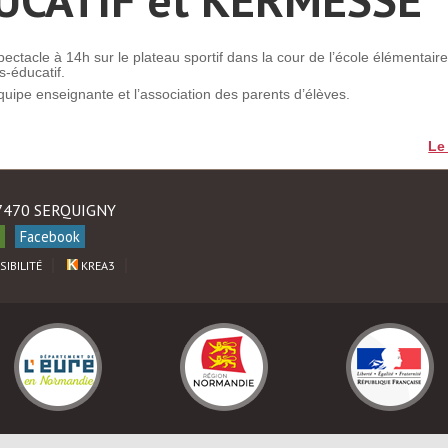
ectacle à 14h sur le plateau sportif dans la cour de l’école élémentair
s-éducatif.
uipe enseignante et l’association des parents d’élèves.
Le
27470 SERQUIGNY
Facebook
SIBILITÉ
KREA3