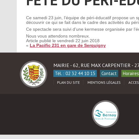
Ce samedi 23 juin, l’équipe de péri-éducatif propose un sp
découvrir ce qui se fait dans le cadre des activités du péri
Ce spectacle sera suivi d’une kermesse organisée par l’éq
Nous vous attendons nombreux.
Article publié le vendredi 22 juin 2018
«
La Pacific 231 en gare de Serquigny
MAIRIE - 62, RUE MAX CARPENTIER - 
Tél. : 02 32 44 10 15
Contact
Horaires
PLAN DU SITE
MENTIONS LÉGALES
ACCES