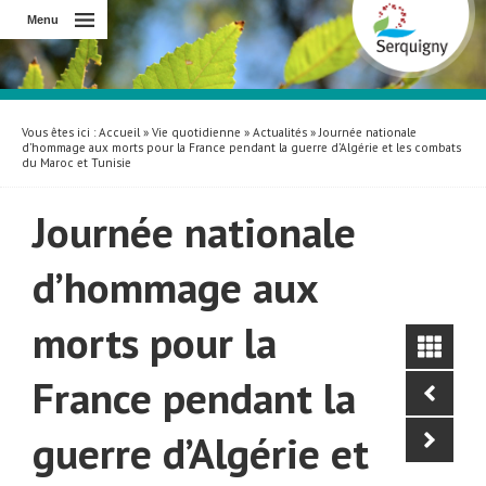
Menu
Vous êtes ici :
Accueil
»
Vie quotidienne
»
Actualités
» Journée nationale
d’hommage aux morts pour la France pendant la guerre d’Algérie et les combats
du Maroc et Tunisie
Journée nationale
d’hommage aux
morts pour la
France pendant la
guerre d’Algérie et