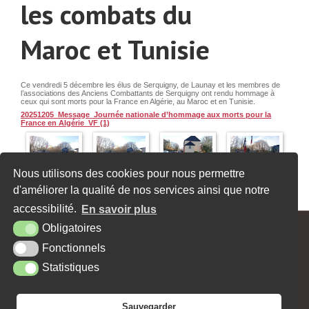
les combats du
Maroc et Tunisie
Ce vendredi 5 décembre les élus de Serquigny, de Launay et les membres de
l’associations des Anciens Combattants de Serquigny ont rendu hommage à
ceux qui sont morts pour la France en Algérie, au Maroc et en Tunisie.
20251205_Message_Journée nationale d’hommage aux morts pour la
France en Algérie_VF (1)
Nous utilisons des cookies pour nous permettre
Article publié le vendredi 5 décembre 2025
d'améliorer la qualité de nos services ainsi que notre
«
Info changement d’horaire et fermeture à la médiathèque
Lancement des illuminations pour les fêtes de Noël
»
accessibilité.
En savoir plus
Obligatoires
MAIRIE - 62, RUE MAX CARPENTIER - 27470 SERQUIGNY
Fonctionnels
Tél. : 02 32 44 10 15
Contact
Horaires
Facebook
Statistiques
PLAN DU SITE
MENTIONS LÉGALES
ACCESSIBILITÉ
KREA3
Sauvegarder