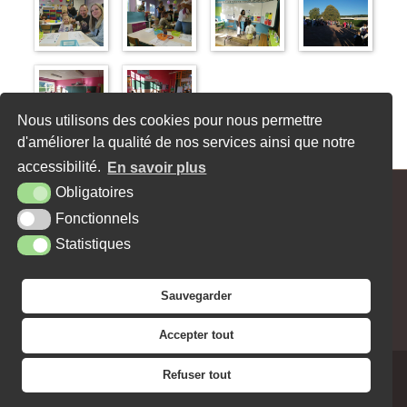
Nous utilisons des cookies pour nous permettre
Article publié le vendredi 8 septembre 2023
d'améliorer la qualité de nos services ainsi que notre
«
Nouvelle exposition à la Dame Blanche
Ouverture de l’antenne du Secours Populaire
»
accessibilité.
En savoir plus
Obligatoires
MAIRIE - 62, RUE MAX CARPENTIER - 27470 SERQUIGNY
Fonctionnels
Tél. : 02 32 44 10 15
Contact
Horaires
Facebook
Statistiques
PLAN DU SITE
MENTIONS LÉGALES
ACCESSIBILITÉ
KREA3
Sauvegarder
NEWSLETTER
JE SOUHAITE RECEVOIR LA
Accepter tout
Refuser tout