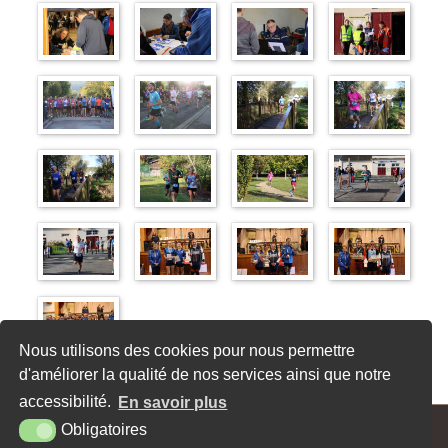
Nous utilisons des cookies pour nous permettre
Article publié le dimanche 15 octobre 2023
d'améliorer la qualité de nos services ainsi que notre
«
Reprise des sessions d’aide informatique/numérique
Permanence de notre Conseillère numérique France Services
»
accessibilité.
En savoir plus
Obligatoires
MAIRIE - 62, RUE MAX CARPENTIER - 27470 SERQUIGNY