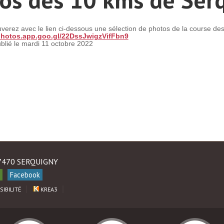
uverez avec le lien ci-dessous une sélection de photos de la course 
/photos.app.goo.gl/22DssJwigzVifFbn9
ublié le mardi 11 octobre 2022
27470 SERQUIGNY
Facebook
SIBILITÉ
KREA3