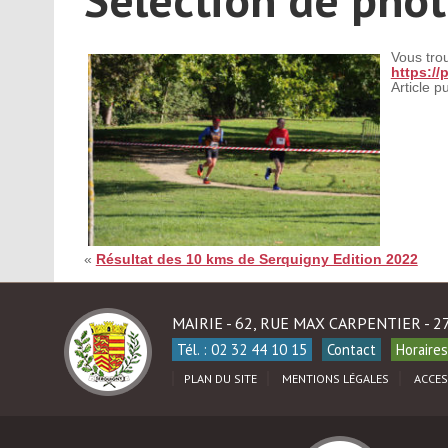
Vous tro
https:/
Article p
«
Résultat des 10 kms de Serquigny Edition 2022
MAIRIE - 62, RUE MAX CARPENTIER - 
Tél. : 02 32 44 10 15
Contact
Horaires
PLAN DU SITE
MENTIONS LÉGALES
ACCES