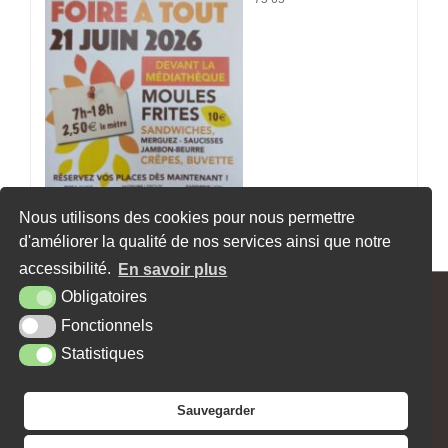
Nous utilisons des cookies pour nous permettre
d'améliorer la qualité de nos services ainsi que notre
«
Foire à tout de l’UNRPA
Association de sauvegarde du Grand Château
»
accessibilité.
En savoir plus
Obligatoires
MAIRIE - 62, RUE MAX CARPENTIER - 27470 SERQUIGNY
Fonctionnels
Tél. : 02 32 44 10 15
Contact
Horaires
Facebook
Statistiques
PLAN DU SITE
MENTIONS LÉGALES
ACCESSIBILITÉ
KREA3
Sauvegarder
NEWSLETTER
JE SOUHAITE RECEVOIR LA