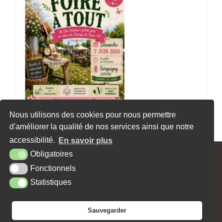
Nous utilisons des cookies pour nous permettre
d'améliorer la qualité de nos services ainsi que notre
«
La médiathèque de Serquigny en fête
Atelier d’auto-réparation de vélo
»
accessibilité.
En savoir plus
Obligatoires
MAIRIE - 62, RUE MAX CARPENTIER - 27470 SERQUIGNY
Fonctionnels
Tél. : 02 32 44 10 15
Contact
Horaires
Facebook
Statistiques
PLAN DU SITE
MENTIONS LÉGALES
ACCESSIBILITÉ
KREA3
Sauvegarder
NEWSLETTER
JE SOUHAITE RECEVOIR LA