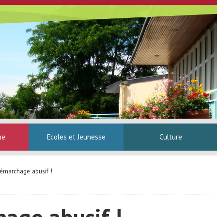
ne
Ecoles et Jeunesse
Culture
émarchage abusif !
age abusif !