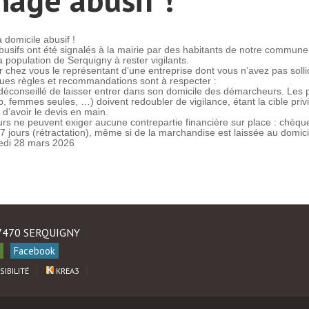
domicile abusif !
ifs ont été signalés à la mairie par des habitants de notre commune de
a population de Serquigny à rester vigilants.
r chez vous le représentant d’une entreprise dont vous n’avez pas soll
ues règles et recommandations sont à respecter :
t déconseillé de laisser entrer dans son domicile des démarcheurs. Les
p, femmes seules, …) doivent redoubler de vigilance, étant la cible pri
 d’avoir le devis en main.
rs ne peuvent exiger aucune contrepartie financière sur place : chèq
7 jours (rétractation), même si de la marchandise est laissée au domici
medi 28 mars 2026
27470 SERQUIGNY
Facebook
SIBILITÉ
KREA3