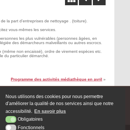
 la part d’entreprises de nettoyage . (toiture).
icitez vous-mêmes les services.
 personnes les plus vulnérables (personnes âgées, en
vilégiée des démarcheurs malveillants ou autres escrocs.
ue (même non encaissé), ordre de virement espèces etc.
le du particulier démarché.
Programme des activités médiathèque en avril
»
Nous utilisons des cookies pour nous permettre
JE SOUHAITE RECEVOIR LA
d'améliorer la qualité de nos services ainsi que notre
NEWSLETTER
accessibilité.
En savoir plus
Obligatoires
Fonctionnels