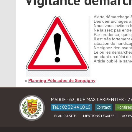
Alerte démarchage à 
Des démarchages abus
Nous vous invitons l
Ne laissez pas entre
Par prudence, quelq
Il est très fortemen
situation de handica
Ne signez rien avant
Le ou les démarcheu
pendant un délai de 
Article publié le sa
«
Planning Pôle ados de Serquigny
MAIRIE - 62, RUE MAX CARPENTIER - 
Tél. : 02 32 44 10 15
Contact
Horaires
PLAN DU SITE
MENTIONS LÉGALES
ACCES