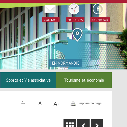
CONTACT
HORAIRES
FACEBOOK
EN NORMANDIE
Sports et Vie associative
Tourisme et économie
A
A+
A-
Imprimer la page