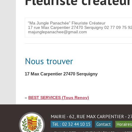
“Ma Jungle Panachée” Fleuriste Créateur
17 rue Max Carpentier 27470 Serquigny 02 77 09 75 9
majunglepanachee@gmail.com
Nous trouver
17 Max Carpentier
27470
Serquigny
«
BEST SERVICES (Tous Renov)
MAIRIE - 62, RUE MAX CARPENTIER - 
Tél. : 02 32 44 10 15
Contact
Horaires