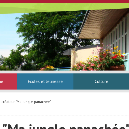
ne
Ecoles et Jeunesse
Culture
e créateur "Ma jungle panachée"
r "Ma jungle panachée