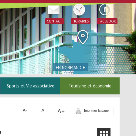
CONTACT
HORAIRES
FACEBOOK
EN NORMANDIE
Sports et Vie associative
Tourisme et économie
A
A+
A-
Imprimer la page
"