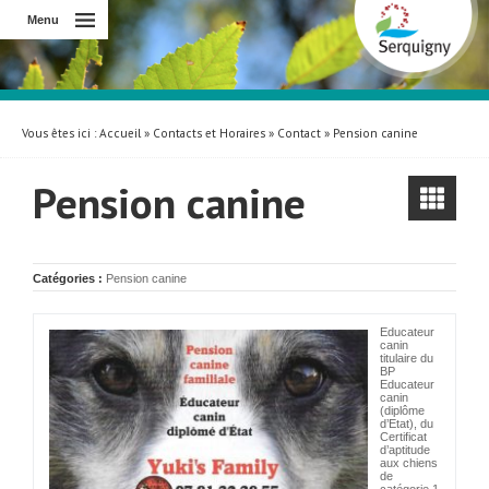
Menu
Vous êtes ici :
Accueil
»
Contacts et Horaires
»
Contact
» Pension canine
Pension canine
Catégories :
Pension canine
Educateur
canin
titulaire du
BP
Educateur
canin
(diplôme
d’Etat), du
Certificat
d’aptitude
aux chiens
de