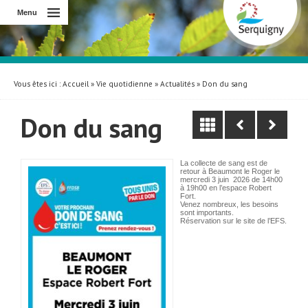
Menu
Vous êtes ici :
Accueil
»
Vie quotidienne
»
Actualités
» Don du sang
Don du sang
La collecte de sang est de
retour à Beaumont le Roger le
mercredi 3 juin 2026 de 14h00
à 19h00 en l’espace Robert
Fort.
Venez nombreux, les besoins
sont importants.
Réservation sur le site de l’EFS.