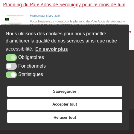
Planning du Pôle Ados de Serquigny pour le mois de Juin
MERCREDI 8 MAI 2024
Vous trouverez ci-dessous le planning du Pôle Ados de Serquigny
pour le mois de Juin Planning Juin 2024 Pôle Ados Serquigny
Lire l'article
Nous utilisons des cookies pour nous permettre
d'améliorer la qualité de nos services ainsi que notre
« Page précédente
accessibilité.
En savoir plus
Obligatoires
MAIRIE - 62, RUE MAX CARPENTIER - 27470 SERQUIGNY
Fonctionnels
Tél. : 02 32 44 10 15
Contact
Horaires
Facebook
Statistiques
PLAN DU SITE
MENTIONS LÉGALES
ACCESSIBILITÉ
KREA3
Sauvegarder
NEWSLETTER
JE SOUHAITE RECEVOIR LA
Accepter tout
Refuser tout