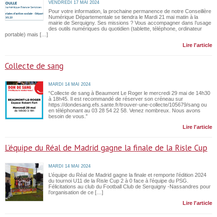
VENDREDI 17 MAI 2024
Pour votre information, la prochaine permanence de notre Conseillère
Numérique Départementale se tiendra le Mardi 21 mai matin à la
mairie de Serquigny. Ses missions ? Vous accompagner dans l’usage
des outils numériques du quotidien (tablette, téléphone, ordinateur
portable) mais […]
Lire l'article
Collecte de sang
MARDI 14 MAI 2024
“Collecte de sang à Beaumont Le Roger le mercredi 29 mai de 14h30
à 18h45. Il est recommandé de réserver son créneau sur
https://dondesang.efs.sante.fr/trouver-une-collecte/105679/sang ou
en téléphonant au 03 28 54 22 58. Venez nombreux. Nous avons
besoin de vous.”
Lire l'article
L’équipe du Réal de Madrid gagne la finale de la Risle Cup
MARDI 14 MAI 2024
L’équipe du Réal de Madrid gagne la finale et remporte l’édition 2024
du tournoi U11 de la Risle Cup 2 à 0 face à l’équipe du PSG.
Félicitations au club du Football Club de Serquigny -Nassandres pour
l’organisation de ce […]
Lire l'article