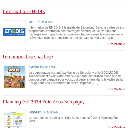
Information ENEDIS
MARDI 28 MAI 2024
Information de ENEDIS à la mairie de Serquigny Dans le cadre de son
programme d’entretien des ouvrages électriques, le distributeur
d’énergie électrique Enedis organise chaque année la visite aérienne
préventive d’un tiers environ de son réseau 20 000 volts, afin […]
Lire l'article
Le compostage partagé
SAMEDI 25 MAI 2024
Le compostage partagé La Mairie de Serquigny et le SDOMODE
souhaiteraient avoir votre avis sur la future installation d’une aire de
compostage partagé pour vous, qui serait située dans la vallée de la
Forge pour vos épluchures de fruits, légumes, […]
Lire l'article
Planning été 2024 Pôle Ados Serquigny
VENDREDI 24 MAI 2024
Ci-dessous le planning du Pôle Ados pour l’été 2024 Planning été
2024
Lire l'article